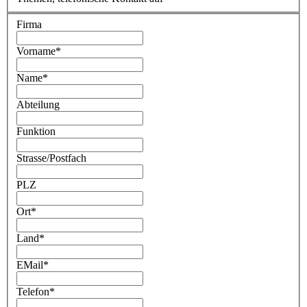
Firma
Vorname
*
Name
*
Abteilung
Funktion
Strasse/Postfach
PLZ
Ort
*
Land
*
EMail
*
Telefon
*