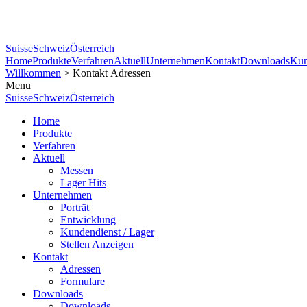
Suisse
Schweiz
Österreich
Home
Produkte
Verfahren
Aktuell
Unternehmen
Kontakt
Downloads
Kun
Willkommen
> Kontakt Adressen
Menu
Suisse
Schweiz
Österreich
Home
Produkte
Verfahren
Aktuell
Messen
Lager Hits
Unternehmen
Porträt
Entwicklung
Kundendienst / Lager
Stellen Anzeigen
Kontakt
Adressen
Formulare
Downloads
Downloads