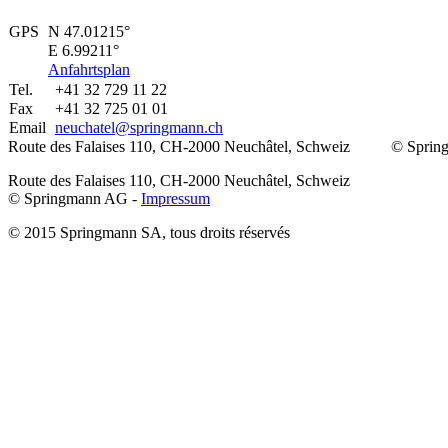
GPS
N 47.01215°
E 6.99211°
Anfahrtsplan
Tel.
+41 32 729 11 22
Fax
+41 32 725 01 01
Email
neuchatel@
springmann.ch
Route des Falaises 110, CH-2000 Neuchâtel, Schweiz
© Sprin
Route des Falaises 110, CH-2000 Neuchâtel, Schweiz
© Springmann AG -
Impressum
© 2015 Springmann SA, tous droits réservés