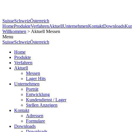
Suisse
Schweiz
Österreich
Home
Produkte
Verfahren
Aktuell
Unternehmen
Kontakt
Downloads
Kun
Willkommen
> Aktuell Messen
Menu
Suisse
Schweiz
Österreich
Home
Produkte
Verfahren
Aktuell
Messen
Lager Hits
Unternehmen
Porträt
Entwicklung
Kundendienst / Lager
Stellen Anzeigen
Kontakt
Adressen
Formulare
Downloads
Downloads