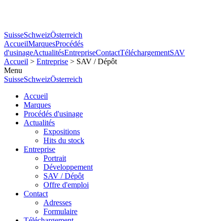
Suisse
Schweiz
Österreich
Accueil
Marques
Procédés
d'usinage
Actualités
Entreprise
Contact
Téléchargement
SAV
Accueil
>
Entreprise
> SAV / Dépôt
Menu
Suisse
Schweiz
Österreich
Accueil
Marques
Procédés d'usinage
Actualités
Expositions
Hits du stock
Entreprise
Portrait
Développement
SAV / Dépôt
Offre d'emploi
Contact
Adresses
Formulaire
Téléchargement